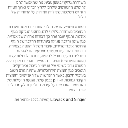
משחררת גלוקוז באופן טבעי, מה שמאפשר להם
להימלט מהטורפים שלהם. ללחץ הכרוני וארוך הטווח
הזה יש השלכות שליליות חמורות על הרווחיות של
הלול.
הסטרס משפיע גם על חילוף החומרים. כאשר מערכת
העצבים משחררת גלוקוז לדם, מחסני הגלוקוז בגוף
אוזלות, והגוף עובר אחר כך לצורות אחרות של אנרגיה,
כגון שומן, וחלבון. פגיעה בעתודות החלבון של העוף
פירושה אובדן שרירים, איבוד משקל והאטה בצמיחה.
הורמונים הנובעים מסטרס מפריעים גם לספיגת
מינרלים במעי, המוביל להאטה, כמו גם למחלות עצם
(אוסטאופורוזיס) והפסדים כספיים נוספים. באופן כללי,
הסטרס גורם לשינוי של אנזימי העיכול וכימיקלים
תומכים כגון חומצה הידרוכלורית, שהינה גורם חשוב
בעיכול חלבון. כאשר ההפרשות של האנזימים וחומצות
הקיבה נמוכות, ה-
pH
בבטן עולה, נפגעת היעילות של
האנזימים האחראים על עיכול החלבון, וחלק מהחלבון
אובד בצואה.
Litwack and Singer
(משנת 1972) מתאר את
הפוטנציאל בשינויים בהפרשת כל האנזימים
העיכוליים בעקבות סטרס, המביאים להשפעות מזיקות
על כל תהליכי העיכול, ולחוסר איזון של ה-
pH
במערכת העיכול, מה שמוביל לחוסר איזון בפלורה
הטבעית.