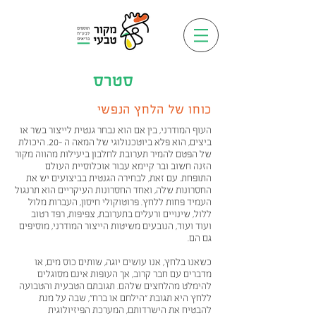
סטרס
כוחו של הלחץ הנפשי
העוף המודרני, בין אם הוא נבחר גנטית לייצור בשר או
ביצים, הוא פלא ביוטכנולוגי של המאה ה -20. היכולת
של הפטם להמיר תערובת לחלבון ביעילות מהווה מקור
הזנה חשוב ובר קיימא עבור אוכלוסיית העולם
התופחת. עם זאת, לבחירה הגנטית בביצועים יש את
החסרונות שלה, ואחד החסרונות העיקריים הוא תרנגול
העמיד פחות ללחץ. פרוטוקולי חיסון, העברות מלול
ללול, שינויים ורעלים בתערובת, צפיפות, רפד רטוב
ועוד ועוד, הנובעים משיטות הייצור המודרני, מוסיפים
גם הם.
כשאנו בלחץ, אנו עושים יוגה, שותים כוס מים, או
מדברים עם חבר קרוב, אך העופות אינם מסוגלים
להימלט מהלחצים שלהם. תגובתם הטבעית והטבועה
ללחץ היא תגובת "הילחם או ברח", שבה על מנת
להבטיח את הישרדותם, המערכת הפיזיולוגית