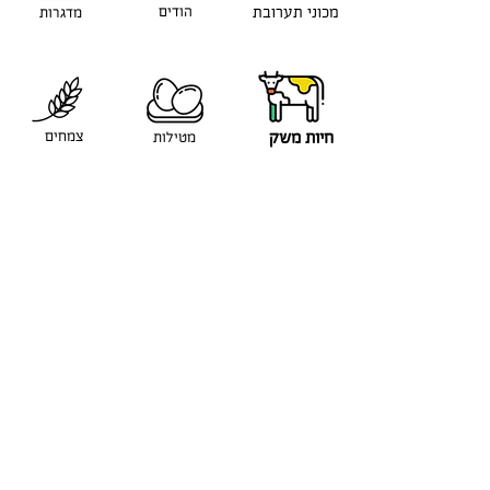
מכוני תערובת
הודים
מדגרות
חיות משק
צמחים
מטילות
בקרוב...
מקור טבעי
- מתחם ידידיה, קרית אתא
מיכה אלון -
052-6035759
שיווק, מכירה והפצה -
שגיא -
052-4650199
מידע, ליווי ותמיכה מקצועית
- אוריין -
054-4433567
©2019 by Yana Klerman